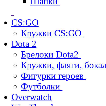
Шапки
CS:GO
Кружки CS:GO
Dota 2
Брелоки Dota2
Кружки, фляги, бока
Фигурки героев
Футболки
Overwatch