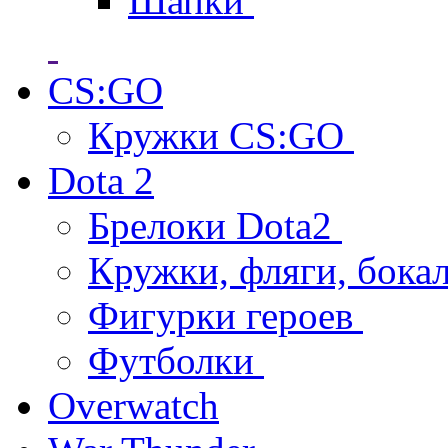
Шапки
CS:GO
Кружки CS:GO
Dota 2
Брелоки Dota2
Кружки, фляги, бока
Фигурки героев
Футболки
Overwatch