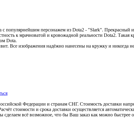
а с популярнейшим персонажем из Dota2 - "Slark". Прекрасный 
стность к мрачноватой и кровожадной реальности Dota2. Такая к
ом Dota.
вит. Все изображения надёжно нанесены на кружку и никогда не
ться
Российской Федерации и странам СНГ. Стоимость доставки напр
Расчёт стоимости и срока доставки осуществляется автоматичес
ы сделаем всё возможное, что бы Ваш заказ как можно быстрее ок